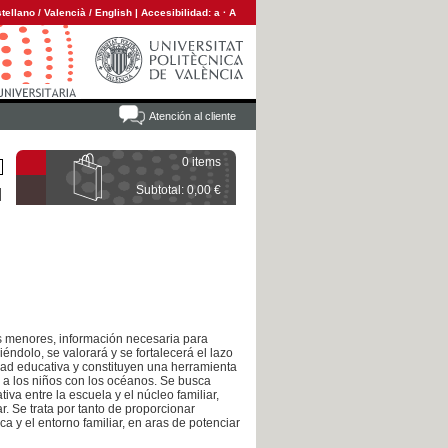
tellano
/
Valencià
/
English
|
Accesibilidad:
a
·
A
Atención al cliente
0 items
Subtotal: 0,00 €
us menores, información necesaria para
éndolo, se valorará y se fortalecerá el lazo
idad educativa y constituyen una herramienta
 a los niños con los océanos. Se busca
iva entre la escuela y el núcleo familiar,
r. Se trata por tanto de proporcionar
a y el entorno familiar, en aras de potenciar