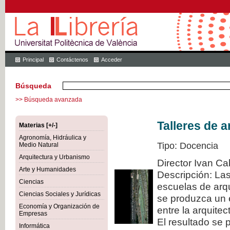
Principal
Contáctenos
Acceder
Búsqueda
>> Búsqueda avanzada
Talleres de a
Materias [+/-]
Agronomía, Hidráulica y
Tipo: Docencia
Medio Natural
Arquitectura y Urbanismo
Director Ivan Ca
Arte y Humanidades
Descripción: La
Ciencias
escuelas de arqu
Ciencias Sociales y Jurídicas
se produzca un 
Economía y Organización de
entre la arquitec
Empresas
El resultado se 
Informática