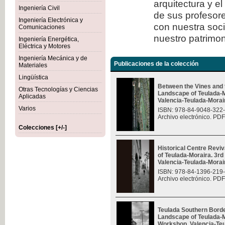
arquitectura y e
Ingeniería Civil
de sus profesore
Ingeniería Electrónica y
con nuestra soc
Comunicaciones
nuestro patrimon
Ingeniería Energética,
Eléctrica y Motores
Ingeniería Mecánica y de
Publicaciones de la colección
Materiales
Lingüística
Between the Vines and 
Otras Tecnologías y Ciencias
Landscape of Teulada-M
Aplicadas
Valencia-Teulada-Moraira
Varios
ISBN: 978-84-9048-322
Archivo electrónico. PDF
Colecciones [+/-]
Historical Centre Revi
of Teulada-Moraira. 3rd
Valencia-Teulada-Moraira
ISBN: 978-84-1396-219
Archivo electrónico. PDF
Teulada Southern Borde
Landscape of Teulada-Mo
Workshop, Valencia-Teul