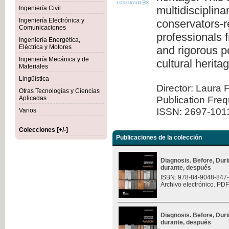
multidisciplina
Ingeniería Civil
Ingeniería Electrónica y
conservators-re
Comunicaciones
professionals 
Ingeniería Energética,
Eléctrica y Motores
and rigorous pe
Ingeniería Mecánica y de
cultural herita
Materiales
Lingüística
Director: Laura 
Otras Tecnologías y Ciencias
Publication Fre
Aplicadas
ISSN: 2697-101
Varios
Colecciones [+/-]
Publicaciones de la colección
Diagnosis. Before, Durin
durante, después
ISBN: 978-84-9048-847
Archivo electrónico. PDF
Diagnosis. Before, Durin
durante, después