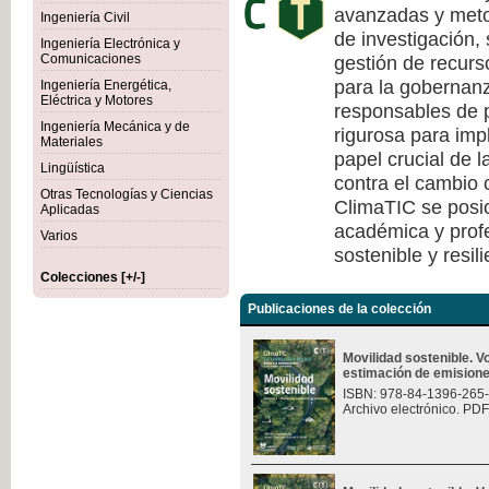
avanzadas y meto
Ingeniería Civil
de investigación, 
Ingeniería Electrónica y
gestión de recurs
Comunicaciones
para la gobernanza
Ingeniería Energética,
Eléctrica y Motores
responsables de p
Ingeniería Mecánica y de
rigurosa para imp
Materiales
papel crucial de l
Lingüística
contra el cambio c
Otras Tecnologías y Ciencias
ClimaTIC se posi
Aplicadas
académica y profe
Varios
sostenible y resili
Colecciones [+/-]
Publicaciones de la colección
Movilidad sostenible. 
estimación de emision
ISBN: 978-84-1396-265
Archivo electrónico. PDF