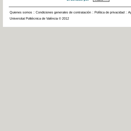
Quienes somos
::
Condiciones generales de contratación
::
Política de privacidad
::
A
Universitat Politècnica de València © 2012