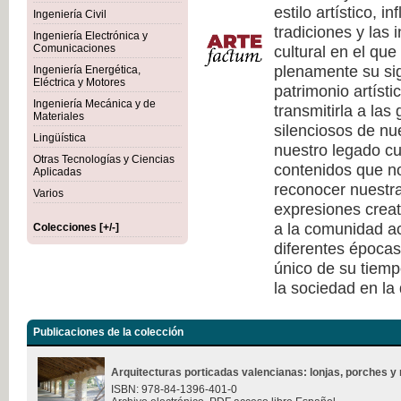
estilo artístico, i
Ingeniería Civil
tradiciones y las 
Ingeniería Electrónica y
cultural en el qu
Comunicaciones
plenamente su sig
Ingeniería Energética,
Eléctrica y Motores
patrimonio artísti
Ingeniería Mecánica y de
transmitirla a las
Materiales
silenciosos de nu
Lingüística
nuestro legado cu
Otras Tecnologías y Ciencias
contenidos que no
Aplicadas
reconocer nuestra
Varios
expresiones creat
a la comunidad ac
Colecciones [+/-]
diferentes épocas
único de su tiempo
la sociedad en la
Publicaciones de la colección
Arquitecturas porticadas valencianas: lonjas, porches y 
ISBN: 978-84-1396-401-0