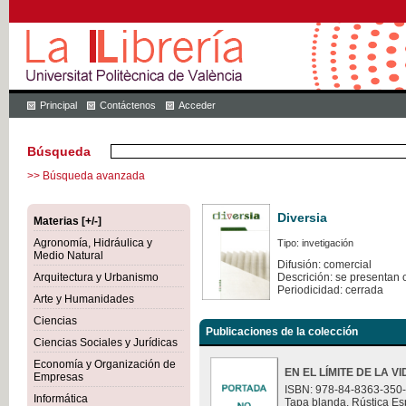
Principal
Contáctenos
Acceder
Búsqueda
>> Búsqueda avanzada
Diversia
Materias [+/-]
Agronomía, Hidráulica y
Tipo: invetigación
Medio Natural
Difusión: comercial
Arquitectura y Urbanismo
Descrición: se presentan 
Periodicidad: cerrada
Arte y Humanidades
Ciencias
Publicaciones de la colección
Ciencias Sociales y Jurídicas
Economía y Organización de
EN EL LÍMITE DE LA V
Empresas
ISBN: 978-84-8363-350
Informática
Tapa blanda. Rústica Es