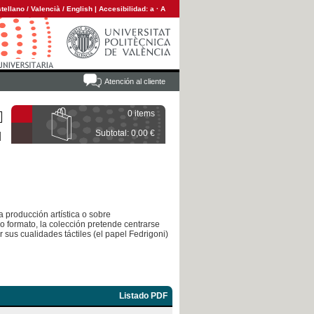
tellano
/
Valencià
/
English
|
Accesibilidad:
a
·
A
Atención al cliente
0 items
Subtotal: 0,00 €
 producción artística o sobre
 formato, la colección pretende centrarse
r sus cualidades táctiles (el papel Fedrigoni)
Listado PDF