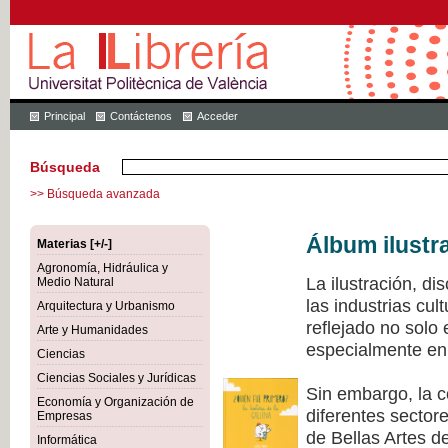
Principal
Contáctenos
Acceder
Búsqueda
>> Búsqueda avanzada
Álbum ilustr
Materias [+/-]
Agronomía, Hidráulica y
La ilustración, di
Medio Natural
las industrias cu
Arquitectura y Urbanismo
reflejado no solo
Arte y Humanidades
especialmente en 
Ciencias
Ciencias Sociales y Jurídicas
Sin embargo, la c
Economía y Organización de
diferentes sectore
Empresas
de Bellas Artes de
Informática