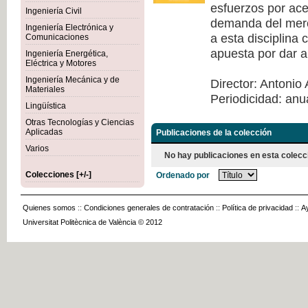
esfuerzos por acer
Ingeniería Civil
demanda del merca
Ingeniería Electrónica y
a esta disciplina
Comunicaciones
apuesta por dar a
Ingeniería Energética,
Eléctrica y Motores
Ingeniería Mecánica y de
Director: Antonio 
Materiales
Periodicidad: anu
Lingüística
Otras Tecnologías y Ciencias
Aplicadas
Publicaciones de la colección
Varios
No hay publicaciones en esta colecc
Colecciones [+/-]
Ordenado por
Quienes somos
::
Condiciones generales de contratación
::
Política de privacidad
::
A
Universitat Politècnica de València © 2012