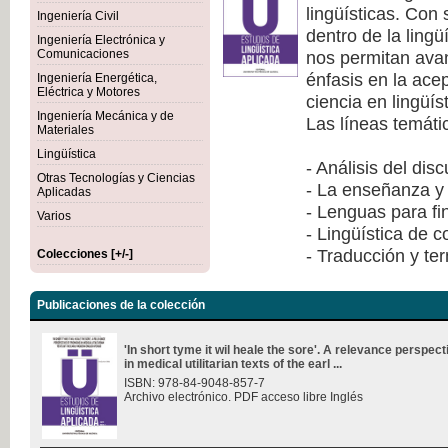
lingüísticas. Con
Ingeniería Civil
dentro de la lingü
Ingeniería Electrónica y
nos permitan avan
Comunicaciones
énfasis en la ace
Ingeniería Energética,
Eléctrica y Motores
ciencia en lingüís
Ingeniería Mecánica y de
Las líneas temáti
Materiales
Lingüística
- Análisis del dis
Otras Tecnologías y Ciencias
- La enseñanza y 
Aplicadas
- Lenguas para fi
Varios
- Lingüística de 
- Traducción y te
Colecciones [+/-]
Publicaciones de la colección
'In short tyme it wil heale the sore'. A relevance perspec
in medical utilitarian texts of the earl ...
ISBN: 978-84-9048-857-7
Archivo electrónico. PDF acceso libre Inglés