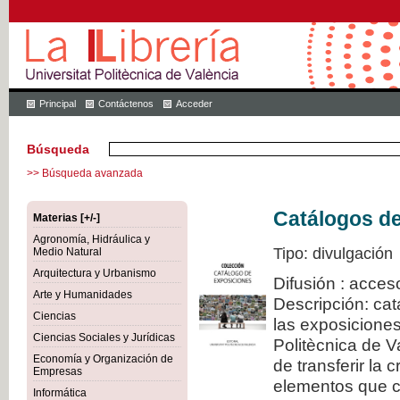
Principal
Contáctenos
Acceder
Búsqueda
>> Búsqueda avanzada
Catálogos d
Materias [+/-]
Agronomía, Hidráulica y
Tipo: divulgación
Medio Natural
Arquitectura y Urbanismo
Difusión : acces
Arte y Humanidades
Descripción: cat
Ciencias
las exposiciones
Ciencias Sociales y Jurídicas
Politècnica de V
Economía y Organización de
de transferir la 
Empresas
elementos que c
Informática