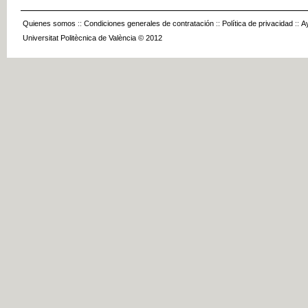
Quienes somos
::
Condiciones generales de contratación
::
Política de privacidad
::
A
Universitat Politècnica de València © 2012