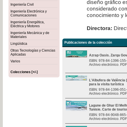
diseño gráfico 
Ingeniería Civil
considerado com
Ingeniería Electrónica y
conocimiento y l
Comunicaciones
Ingeniería Energética,
Eléctrica y Motores
Directora:
Direct
Ingeniería Mecánica y de
Materiales
Publicaciones de la colección
Lingüística
Otras Tecnologías y Ciencias
Aplicadas
Azrap Oasis. Zarqa Gov
ISBN: 978-84-1396-155
Varios
Archivo electrónico. PDF
Colecciones [+/-]
L'Albufera de València
para la visita turística
ISBN: 978-84-1396-051
Archivo electrónico. PDF
Lagune de Ghar El Melh 
Tunisie. Carte de touri
ISBN: 978-84-9048-865
Archivo electrónico. PDF