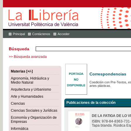
Principal
Contáctenos
Acceder
Búsqueda
>> Búsqueda avanzada
Materias [+/-]
Correspondencias
Agronomía, Hidráulica y
Medio Natural
Coedición con Pre-Textos, est
artes plásticas.
Arquitectura y Urbanismo
Arte y Humanidades
Publicaciones de la colección
Ciencias
Ciencias Sociales y Jurídicas
DE LA FATIGA DE LO V
Economía y Organización de
ISBN: 978-84-8363-731
Empresas
Tapa blanda. Rústica Es
Informática