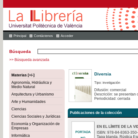
Principal
Contáctenos
Acceder
Búsqueda
>> Búsqueda avanzada
Diversia
Materias [+/-]
Agronomía, Hidráulica y
Tipo: invetigación
Medio Natural
Difusión: comercial
Arquitectura y Urbanismo
Descrición: se presentan 
Periodicidad: cerrada
Arte y Humanidades
Ciencias
Publicaciones de la colección
Ciencias Sociales y Jurídicas
Economía y Organización de
EN EL LÍMITE DE LA V
Empresas
ISBN: 978-84-8363-350
Informática
Tapa blanda. Rústica Es