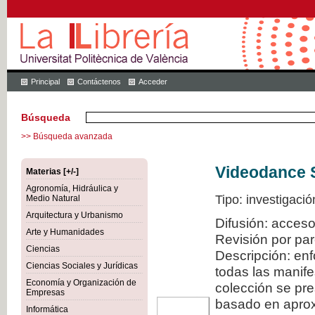
Principal
Contáctenos
Acceder
Búsqueda
>> Búsqueda avanzada
Videodance 
Materias [+/-]
Agronomía, Hidráulica y
Tipo: investigació
Medio Natural
Arquitectura y Urbanismo
Difusión: acceso
Arte y Humanidades
Revisión por pa
Ciencias
Descripción: en
Ciencias Sociales y Jurídicas
todas las manif
Economía y Organización de
colección se pr
Empresas
basado en aproxi
Informática