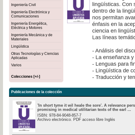
lingüísticas. Con
Ingeniería Civil
dentro de la lingü
Ingeniería Electrónica y
nos permitan avan
Comunicaciones
énfasis en la ace
Ingeniería Energética,
Eléctrica y Motores
ciencia en lingüís
Ingeniería Mecánica y de
Las líneas temáti
Materiales
Lingüística
- Análisis del dis
Otras Tecnologías y Ciencias
- La enseñanza y 
Aplicadas
- Lenguas para fi
Varios
- Lingüística de 
- Traducción y te
Colecciones [+/-]
Publicaciones de la colección
'In short tyme it wil heale the sore'. A relevance per
promising in medical utilitarian texts of the earl ...
ISBN: 978-84-9048-857-7
Archivo electrónico. PDF acceso libre Inglés