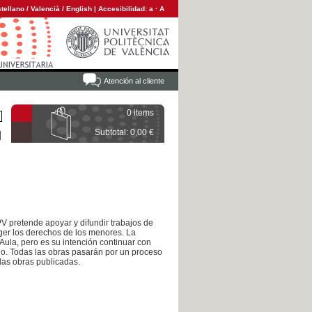
tellano
/
Valencià
/
English
|
Accesibilidad:
a
·
A
Atención al cliente
0 items
Subtotal: 0,00 €
PV pretende apoyar y difundir trabajos de
ger los derechos de los menores. La
Aula, pero es su intención continuar con
mio. Todas las obras pasarán por un proceso
 las obras publicadas.