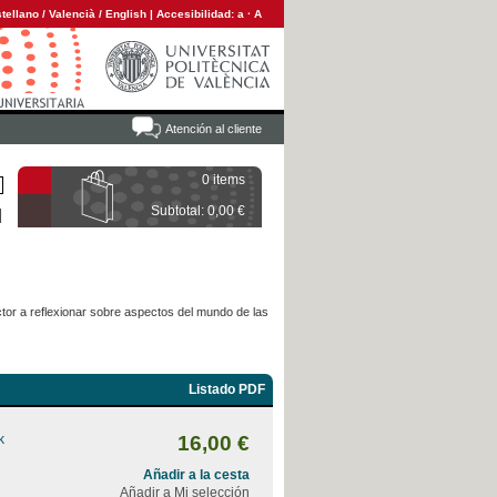
tellano
/
Valencià
/
English
|
Accesibilidad:
a
·
A
Atención al cliente
0 items
Subtotal: 0,00 €
ctor a reflexionar sobre aspectos del mundo de las
Listado PDF
k
16,00 €
Añadir a la cesta
Añadir a Mi selección