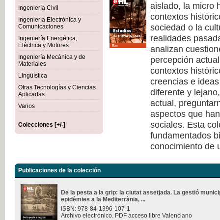
aislado, la micro 
Ingeniería Civil
contextos históri
Ingeniería Electrónica y
sociedad o la cult
Comunicaciones
realidades pasad
Ingeniería Energética,
Eléctrica y Motores
analizan cuestione
Ingeniería Mecánica y de
percepción actual 
Materiales
contextos históri
Lingüística
creencias e ideas
Otras Tecnologías y Ciencias
diferente y lejano
Aplicadas
actual, pregunta
Varios
aspectos que han 
sociales. Esta co
Colecciones [+/-]
fundamentados bi
conocimiento de u
Publicaciones de la colección
De la pesta a la grip: la ciutat assetjada. La gestió munici
epidèmies a la Mediterrània, ...
ISBN: 978-84-1396-107-1
Archivo electrónico. PDF acceso libre Valenciano