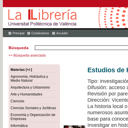
Principal
Contáctenos
Acceder
Búsqueda
>> Búsqueda avanzada
Estudios de 
Materias [+/-]
Agronomía, Hidráulica y
Tipo: investigació
Medio Natural
Difusión: acceso 
Arquitectura y Urbanismo
Revisión por pare
Arte y Humanidades
Dirección: Vicen
Ciencias
La historia local
Ciencias Sociales y Jurídicas
numerosos asuntos
Economía y Organización de
base para conocer
Empresas
Investigar en hist
Informática