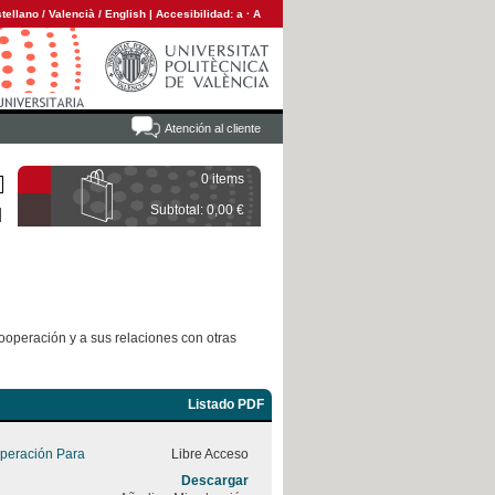
tellano
/
Valencià
/
English
|
Accesibilidad:
a
·
A
Atención al cliente
0 items
Subtotal: 0,00 €
ooperación y a sus relaciones con otras
Listado PDF
peración Para
Libre Acceso
Descargar