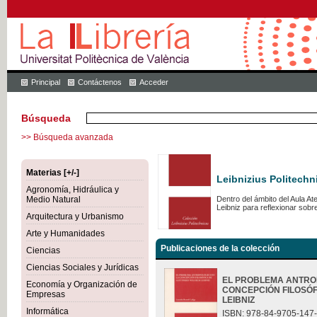
Principal
Contáctenos
Acceder
Búsqueda
>> Búsqueda avanzada
Materias [+/-]
Leibnizius Politechn
Agronomía, Hidráulica y
Medio Natural
Dentro del ámbito del Aula A
Leibniz para reflexionar sob
Arquitectura y Urbanismo
Arte y Humanidades
Publicaciones de la colección
Ciencias
Ciencias Sociales y Jurídicas
EL PROBLEMA ANTRO
Economía y Organización de
CONCEPCIÓN FILOSÓF
Empresas
LEIBNIZ
Informática
ISBN: 978-84-9705-147