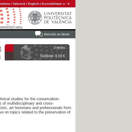
tellano
/
Valencià
/
English
|
Accesibilidad:
a
·
A
Atención al cliente
0 items
Subtotal: 0,00 €
hnical studies for the conservation-
s of multidisciplinary and cross-
ists, art historians and professionals from
ve on topics related to the preservation of