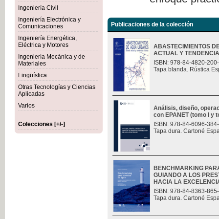
Ingeniería Civil
Ingeniería Electrónica y
Publicaciones de la colección
Comunicaciones
Ingeniería Energética,
Eléctrica y Motores
ABASTECIMIENTOS D
ACTUAL Y TENDENCI
Ingeniería Mecánica y de
ISBN: 978-84-4820-200
Materiales
Tapa blanda. Rústica Es
Lingüística
Otras Tecnologías y Ciencias
Aplicadas
Varios
Análisis, diseño, opera
con EPANET (tomo I y t
Colecciones [+/-]
ISBN: 978-84-6096-384
Tapa dura. Cartoné Esp
BENCHMARKING PARA
GUIANDO A LOS PRES
HACIA LA EXCELENCI
ISBN: 978-84-8363-865
Tapa dura. Cartoné Esp