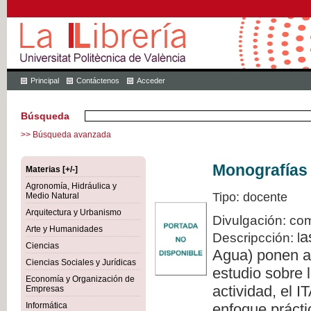
Principal
Contáctenos
Acceder
Búsqueda
>> Búsqueda avanzada
Monografías 
Materias [+/-]
Agronomía, Hidráulica y
Tipo: docente
Medio Natural
Arquitectura y Urbanismo
Divulgación: com
Arte y Humanidades
a
Descripcción: l
Ciencias
Agua) ponen a 
Ciencias Sociales y Jurídicas
estudio sobre l
Economía y Organización de
actividad, el 
Empresas
Informática
enfoque prácti