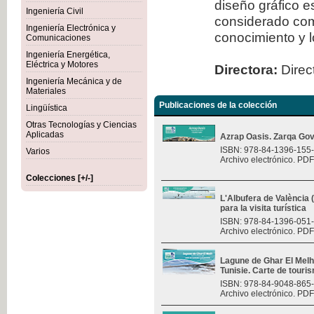
diseño gráfico 
Ingeniería Civil
considerado com
Ingeniería Electrónica y
conocimiento y l
Comunicaciones
Ingeniería Energética,
Eléctrica y Motores
Directora:
Direct
Ingeniería Mecánica y de
Materiales
Publicaciones de la colección
Lingüística
Otras Tecnologías y Ciencias
Aplicadas
Azrap Oasis. Zarqa Gov
ISBN: 978-84-1396-155
Varios
Archivo electrónico. PDF
Colecciones [+/-]
L'Albufera de València
para la visita turística
ISBN: 978-84-1396-051
Archivo electrónico. PDF
Lagune de Ghar El Melh 
Tunisie. Carte de touri
ISBN: 978-84-9048-865
Archivo electrónico. PDF