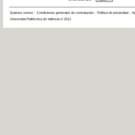
Quienes somos
::
Condiciones generales de contratación
::
Política de privacidad
::
A
Universitat Politècnica de València © 2012