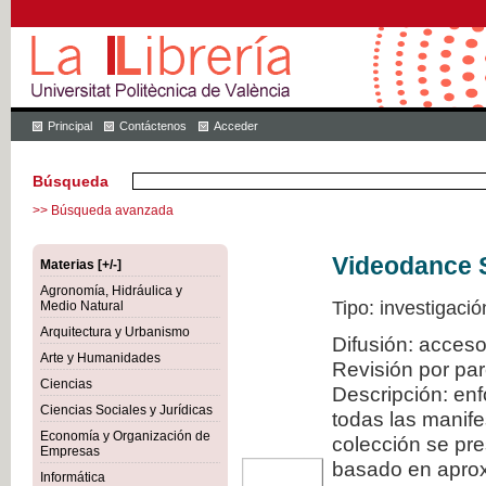
Principal
Contáctenos
Acceder
Búsqueda
>> Búsqueda avanzada
Videodance 
Materias [+/-]
Agronomía, Hidráulica y
Tipo: investigació
Medio Natural
Arquitectura y Urbanismo
Difusión: acceso
Arte y Humanidades
Revisión por pa
Ciencias
Descripción: en
Ciencias Sociales y Jurídicas
todas las manif
Economía y Organización de
colección se pr
Empresas
basado en aproxi
Informática