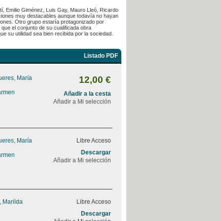
tí, Emilio Giménez, Luis Gay, Mauro Lleó, Ricardo
aciones muy destacables aunque todavía no hayan
ciones. Otro grupo estaría protagonizado por
que el conjunto de su cualificada obra
e su utilidad sea bien recibida por la sociedad.
Listado PDF
ueres, María
12,00 €
armen
Añadir a la cesta
Añadir a Mi selección
ueres, María
Libre Acceso
Descargar
armen
Añadir a Mi selección
, Marilda
Libre Acceso
Descargar