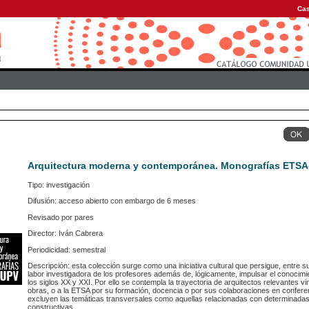
Cas
Arquitectura moderna y contemporánea. Monografías ETS
Tipo: investigación
Difusión: acceso abierto con embargo de 6 meses
Revisado por pares
Director: Iván Cabrera
Periodicidad: semestral
Descripción: esta colección surge como una iniciativa cultural que persigue, entre su
labor investigadora de los profesores además de, lógicamente, impulsar el conocimi
los siglos XX y XXI. Por ello se contempla la trayectoria de arquitectos relevantes v
obras, o a la ETSA por su formación, docencia o por sus colaboraciones en conferen
excluyen las temáticas transversales como aquellas relacionadas con determinadas t
constructivas...