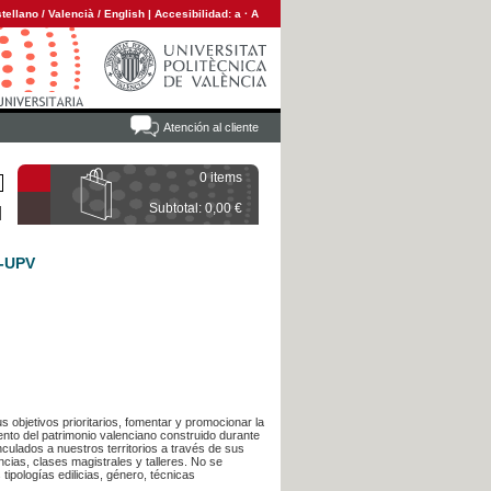
tellano
/
Valencià
/
English
|
Accesibilidad:
a
·
A
Atención al cliente
0 items
Subtotal: 0,00 €
A-UPV
s objetivos prioritarios, fomentar y promocionar la
ento del patrimonio valenciano construido durante
inculados a nuestros territorios a través de sus
cias, clases magistrales y talleres. No se
ipologías edilicias, género, técnicas