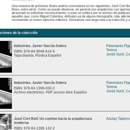
Una muestra de próximos títulos podría concretarse en los siguientes: José Cort Bo
Roso, entre otros. Como se puede observar, en general son arquitectos con aport
alcanzado el suficiente reconocimiento, si este se midiera por el número de publica
aquellos que, como Miguel Colomina, disfrutan ya de alguna monografía, más allá de 
recomiende un nuevo ejercicio reflexivo. Deseamos una larga vida a la colección y qu
aciones de la colección
Industrias. Javier García-Solera
Palomares Fig
Teresa
ISBN: 978-84-9048-614-6
Jordá Such, C
Tapa blanda. Rústica Español
Industrias. Javier García-Solera
Palomares Fig
Teresa
ISBN: 978-84-1396-030-2
Jordá Such, C
Archivo electrónico. PDF acceso libre Español
José Cort Botí. Un camino hacia la arquitectura
Azulay Tapiero
moderna
ISBN: 978-84-1396-142-2