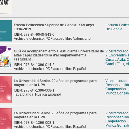
Escola Politècnica Superior de Gandia: XXV anys
Escuela Polité
1994-2019
De Gandia
ISBN: 978-84-9048-843-0
Archivo electrónico. PDF acceso libre Valenciano
Guía de acompañamiento al estudiante universitario de
Vicerrectorado
altas capacidades/Guia d'acompanyament a
Y Emprendimi
l'estudiant ...
Cucala Avila, 
García Félix, V
ISBN: 978-84-1396-014-2
...
Archivo electrónico. PDF acceso libre Español
La Universidad Senior. 20 años de programas para
Vicerrectorado
mayores en la UPV
Responsabilid
Cooperación
ISBN: 978-84-1396-008-1
Muñoz Gonzalo
Tapa blanda. Rústica Español
La Universidad Senior. 20 años de programas para
Vicerrectorado
mayores en la UPV
Responsabilid
Cooperación
ISBN: 978-84-1396-008-1
Muñoz Gonzalo
Archivo electrónico. PDF acceso libre Español