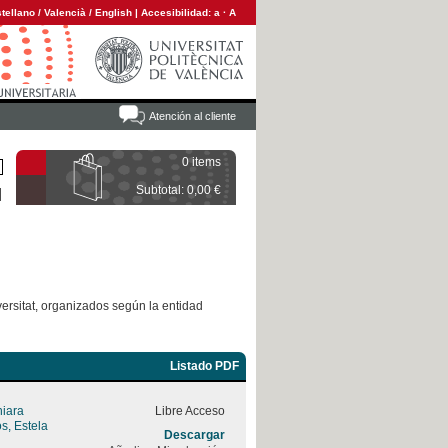
tellano
/
Valencià
/
English
|
Accesibilidad:
a
·
A
Atención al cliente
0 items
Subtotal: 0,00 €
versitat, organizados según la entidad
Listado PDF
hiara
Libre Acceso
s, Estela
Descargar