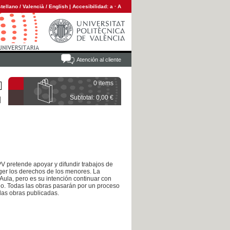
tellano
/
Valencià
/
English
|
Accesibilidad:
a
·
A
Atención al cliente
0 items
Subtotal: 0,00 €
PV pretende apoyar y difundir trabajos de
ger los derechos de los menores. La
Aula, pero es su intención continuar con
mio. Todas las obras pasarán por un proceso
 las obras publicadas.