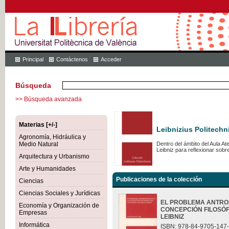
Principal
Contáctenos
Acceder
Búsqueda
>> Búsqueda avanzada
Materias [+/-]
Leibnizius Politechn
Agronomía, Hidráulica y
Medio Natural
Dentro del ámbito del Aula A
Leibniz para reflexionar sob
Arquitectura y Urbanismo
Arte y Humanidades
Publicaciones de la colección
Ciencias
Ciencias Sociales y Jurídicas
EL PROBLEMA ANTRO
Economía y Organización de
CONCEPCIÓN FILOSÓF
Empresas
LEIBNIZ
Informática
ISBN: 978-84-9705-147