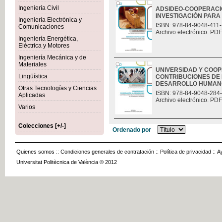
Ingeniería Civil
ADSIDEO-COOPERACIÓ
INVESTIGACIÓN PAR
Ingeniería Electrónica y
ISBN: 978-84-9048-411-
Comunicaciones
Archivo electrónico. PDF
Ingeniería Energética,
Eléctrica y Motores
Ingeniería Mecánica y de
Materiales
UNIVERSIDAD Y COO
Lingüística
CONTRIBUCIONES DE 
DESARROLLO HUMAN
Otras Tecnologías y Ciencias
ISBN: 978-84-9048-284
Aplicadas
Archivo electrónico. PDF
Varios
Colecciones [+/-]
Ordenado por
Quienes somos
::
Condiciones generales de contratación
::
Política de privacidad
::
A
Universitat Politècnica de València © 2012