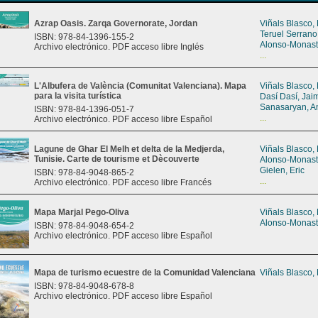
Azrap Oasis. Zarqa Governorate, Jordan
Viñals Blasco,
Teruel Serrano
ISBN: 978-84-1396-155-2
Alonso-Monast
Archivo electrónico. PDF acceso libre Inglés
...
L'Albufera de València (Comunitat Valenciana). Mapa
Viñals Blasco,
para la visita turística
Dasí Dasí, Jai
Sanasaryan, A
ISBN: 978-84-1396-051-7
...
Archivo electrónico. PDF acceso libre Español
Lagune de Ghar El Melh et delta de la Medjerda,
Viñals Blasco,
Tunisie. Carte de tourisme et Dècouverte
Alonso-Monast
Gielen, Eric
ISBN: 978-84-9048-865-2
...
Archivo electrónico. PDF acceso libre Francés
Mapa Marjal Pego-Oliva
Viñals Blasco,
Alonso-Monast
ISBN: 978-84-9048-654-2
Archivo electrónico. PDF acceso libre Español
Mapa de turismo ecuestre de la Comunidad Valenciana
Viñals Blasco,
ISBN: 978-84-9048-678-8
Archivo electrónico. PDF acceso libre Español