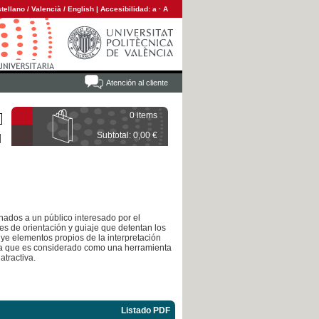
tellano
/
Valencià
/
English
|
Accesibilidad:
a
·
A
Atención al cliente
0 items
Subtotal: 0,00 €
inados a un público interesado por el
es de orientación y guiaje que detentan los
luye elementos propios de la interpretación
 ya que es considerado como una herramienta
atractiva.
Listado PDF