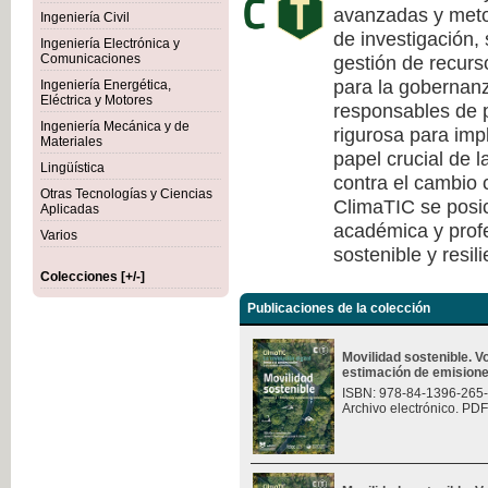
avanzadas y meto
Ingeniería Civil
de investigación, 
Ingeniería Electrónica y
gestión de recurs
Comunicaciones
para la gobernanza
Ingeniería Energética,
Eléctrica y Motores
responsables de p
Ingeniería Mecánica y de
rigurosa para imp
Materiales
papel crucial de l
Lingüística
contra el cambio c
Otras Tecnologías y Ciencias
ClimaTIC se posi
Aplicadas
académica y profe
Varios
sostenible y resili
Colecciones [+/-]
Publicaciones de la colección
Movilidad sostenible. 
estimación de emision
ISBN: 978-84-1396-265
Archivo electrónico. PDF