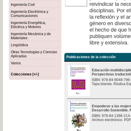
reivindicar la nec
Ingeniería Civil
disciplinas. Por e
Ingeniería Electrónica y
la reflexión y el 
Comunicaciones
género en diverso
Ingeniería Energética,
Eléctrica y Motores
el hecho de que h
Ingeniería Mecánica y de
publiquen volúmen
Materiales
libre y extensiva.
Lingüística
Otras Tecnologías y Ciencias
Aplicadas
Publicaciones de la colección
Varios
Educación multidiscipli
Colecciones [+/-]
Perspectivas traductológ
ISBN: 978-84-9048-796
Tapa blanda. Rústica Es
Empoderar a las mujere
Desarrollo Sostenible.
ISBN: 978-84-1396-214
Archivo electrónico. PDF