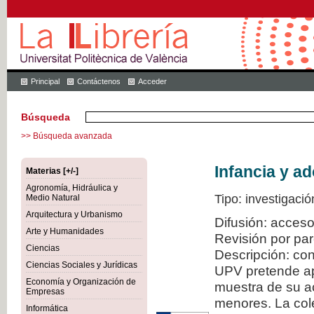
Principal
Contáctenos
Acceder
Búsqueda
>> Búsqueda avanzada
Infancia y a
Materias [+/-]
Agronomía, Hidráulica y
Tipo: investigació
Medio Natural
Arquitectura y Urbanismo
Difusión: acceso
Arte y Humanidades
Revisión por pa
Ciencias
Descripción: con
Ciencias Sociales y Jurídicas
UPV pretende ap
Economía y Organización de
muestra de su ac
Empresas
menores. La col
Informática