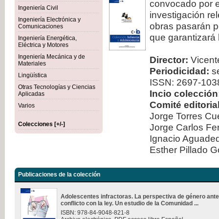
convocado por el
Ingeniería Civil
investigación re
Ingeniería Electrónica y
obras pasarán po
Comunicaciones
que garantizará 
Ingeniería Energética,
Eléctrica y Motores
Ingeniería Mecánica y de
Director:
Vicente
Materiales
Periodicidad:
se
Lingüística
ISSN: 2697-103
Otras Tecnologías y Ciencias
Incio colección
Aplicadas
Comité editorial
Varios
Jorge Torres Cu
Colecciones [+/-]
Jorge Carlos Fe
Ignacio Aguad
Esther Pillado 
Publicaciones de la colección
Adolescentes infractoras. La perspectiva de género ante
conflicto con la ley. Un estudio de la Comunidad ...
ISBN: 978-84-9048-821-8