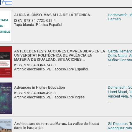
ALICIA ALONSO. MÁS ALLÁ DE LA TÉCNICA
Hechavarría, M
Carmen
ISBN: 978-84-7721-612-4
Tapa blanda. Rústica Español
ANTECEDENTES Y ACCIONES EMPRENDIDAS EN LA
Cerdá Hernánd
UNIVERSITAT POLITÈCNICA DE VALÈNCIA EN
Quilis Nadal, 
MATERIA DE IGUALDAD. SITUACIONES ...
Muñoz Gonzalo
...
ISBN: 978-84-8363-747-0
Archivo electrónico. PDF acceso libre Español
Advances in Higher Education
Domènech I So
Lloret Mauri, 
ISBN: 978-84-9048-496-8
Vincent Vela, M
Archivo electrónico. PDF acceso libre Inglés
...
Architecture de terre au Maroc. La vallee de l'outat
Gil Piqueras, 
dans le haut atlas
Rodriguez Nav