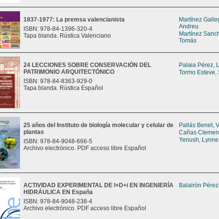
1837-1977: La premsa valencianista
Martínez Galle
Andreu
ISBN: 978-84-1396-320-4
Martínez Sanch
Tapa blanda. Rústica Valenciano
Tomás
24 LECCIONES SOBRE CONSERVACIÓN DEL
Palaia Pérez, L
PATRIMONIO ARQUITECTÓNICO
Tormo Esteve,
ISBN: 978-84-8363-929-0
Tapa blanda. Rústica Español
25 años del Instituto de biología molecular y celular de
Pallás Benet, 
plantas
Cañas Clement
Yenush, Lynne
ISBN: 978-84-9048-666-5
Archivo electrónico. PDF acceso libre Español
ACTIVIDAD EXPERIMENTAL DE I+D+i EN INGENIERÍA
Balairón Pérez
HIDRÁULICA EN España
ISBN: 978-84-9048-238-4
Archivo electrónico. PDF acceso libre Español