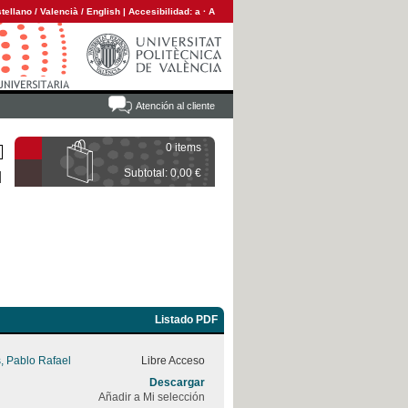
tellano
/
Valencià
/
English
|
Accesibilidad:
a
·
A
Atención al cliente
0 items
Subtotal: 0,00 €
Listado PDF
, Pablo Rafael
Libre Acceso
Descargar
Añadir a Mi selección