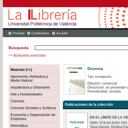
Principal
Contáctenos
Acceder
Búsqueda
>> Búsqueda avanzada
Diversia
Materias [+/-]
Agronomía, Hidráulica y
Tipo: invetigación
Medio Natural
Difusión: comercial
Arquitectura y Urbanismo
Descrición: se presentan 
Periodicidad: cerrada
Arte y Humanidades
Ciencias
Publicaciones de la colección
Ciencias Sociales y Jurídicas
Economía y Organización de
EN EL LÍMITE DE LA V
Empresas
ISBN: 978-84-8363-350
Informática
Tapa blanda. Rústica Es