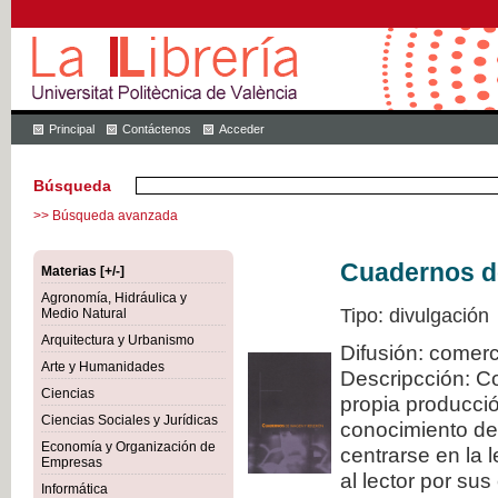
Principal
Contáctenos
Acceder
Búsqueda
>> Búsqueda avanzada
Cuadernos de
Materias [+/-]
Agronomía, Hidráulica y
Tipo: divulgación
Medio Natural
Arquitectura y Urbanismo
Difusión: comerc
Arte y Humanidades
Descripcción: C
Ciencias
propia producció
Ciencias Sociales y Jurídicas
conocimiento de
Economía y Organización de
centrarse en la 
Empresas
al lector por sus
Informática