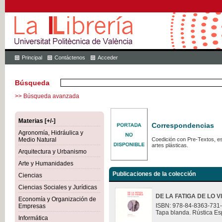
Principal
Contáctenos
Acceder
Búsqueda
>> Búsqueda avanzada
Materias [+/-]
Correspondencias
Agronomía, Hidráulica y
Medio Natural
Coedición con Pre-Textos, est
artes plásticas.
Arquitectura y Urbanismo
Arte y Humanidades
Publicaciones de la colección
Ciencias
Ciencias Sociales y Jurídicas
DE LA FATIGA DE LO V
Economía y Organización de
ISBN: 978-84-8363-731
Empresas
Tapa blanda. Rústica Es
Informática