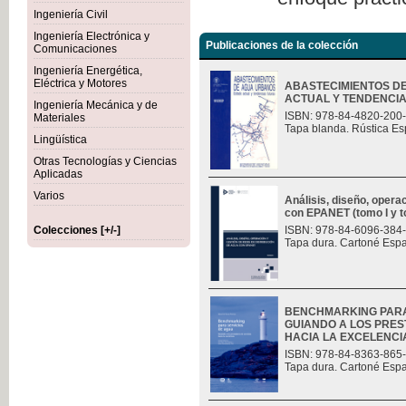
Ingeniería Civil
Ingeniería Electrónica y
Publicaciones de la colección
Comunicaciones
Ingeniería Energética,
Eléctrica y Motores
ABASTECIMIENTOS D
ACTUAL Y TENDENCI
Ingeniería Mecánica y de
ISBN: 978-84-4820-200
Materiales
Tapa blanda. Rústica Es
Lingüística
Otras Tecnologías y Ciencias
Aplicadas
Varios
Análisis, diseño, opera
con EPANET (tomo I y t
Colecciones [+/-]
ISBN: 978-84-6096-384
Tapa dura. Cartoné Esp
BENCHMARKING PARA
GUIANDO A LOS PRES
HACIA LA EXCELENCI
ISBN: 978-84-8363-865
Tapa dura. Cartoné Esp