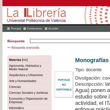
Principal
Contáctenos
Acceder
Búsqueda
>> Búsqueda avanzada
Monografías 
Materias [+/-]
Agronomía, Hidráulica y
Tipo: docente
Medio Natural
Arquitectura y Urbanismo
Divulgación: com
Arte y Humanidades
a
Descripcción: l
Ciencias
Agua) ponen a 
Ciencias Sociales y Jurídicas
estudio sobre l
Economía y Organización de
actividad, el 
Empresas
Informática
enfoque prácti