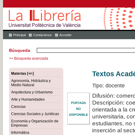
Principal
Contáctenos
Acceder
Búsqueda
>> Búsqueda avanzada
Textos Acadé
Materias [+/-]
Agronomía, Hidráulica y
Tipo: docente
Medio Natural
Arquitectura y Urbanismo
Difusión: comerc
Arte y Humanidades
Descripción: coe
Ciencias
orientada a la c
Ciencias Sociales y Jurídicas
universitaria, c
Economía y Organización de
estudiantes, no 
Empresas
inserción al sec
Informática