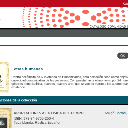
Cas
Letras humanas
Dentro del ámbito de Aula Atenea de Humanidades, esta colección tiene como objetiv
capacidad comunicativa de las personas. Compuesta hasta el momento por 24 número
géneros como la lírica, cuentos, teatro y arte, que sirven de marco a los autores para
existencia.
aciones de la colección
APORTACIONES A LA FÍSICA DEL TIEMPO
Amigó Borrás,
ISBN: 978-84-9705-250-4
Tapa blanda. Rústica Español