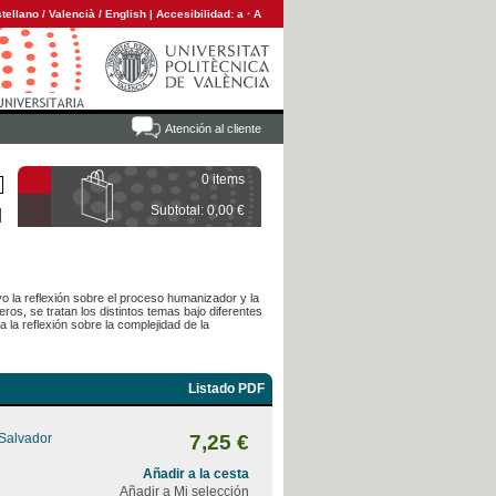
tellano
/
Valencià
/
English
|
Accesibilidad:
a
·
A
Atención al cliente
0 items
Subtotal: 0,00 €
o la reflexión sobre el proceso humanizador y la
s, se tratan los distintos temas bajo diferentes
 la reflexión sobre la complejidad de la
Listado PDF
 Salvador
7,25 €
Añadir a la cesta
Añadir a Mi selección