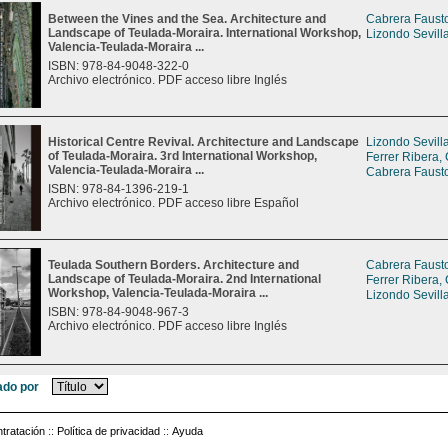
Between the Vines and the Sea. Architecture and
Cabrera Fausto
Landscape of Teulada-Moraira. International Workshop,
Lizondo Sevill
Valencia-Teulada-Moraira ...
ISBN: 978-84-9048-322-0
Archivo electrónico. PDF acceso libre Inglés
Historical Centre Revival. Architecture and Landscape
Lizondo Sevill
of Teulada-Moraira. 3rd International Workshop,
Ferrer Ribera,
Valencia-Teulada-Moraira ...
Cabrera Fausto
ISBN: 978-84-1396-219-1
Archivo electrónico. PDF acceso libre Español
Teulada Southern Borders. Architecture and
Cabrera Fausto
Landscape of Teulada-Moraira. 2nd International
Ferrer Ribera,
Workshop, Valencia-Teulada-Moraira ...
Lizondo Sevill
ISBN: 978-84-9048-967-3
Archivo electrónico. PDF acceso libre Inglés
do por
tratación
::
Política de privacidad
::
Ayuda