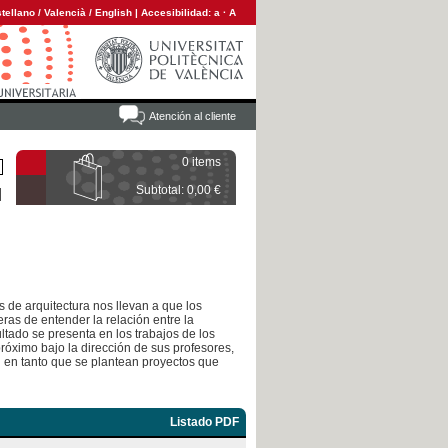
tellano
/
Valencià
/
English
|
Accesibilidad:
a
·
A
Atención al cliente
0 items
Subtotal: 0,00 €
 de arquitectura nos llevan a que los
ras de entender la relación entre la
sultado se presenta en los trabajos de los
róximo bajo la dirección de sus profesores,
d en tanto que se plantean proyectos que
Listado PDF