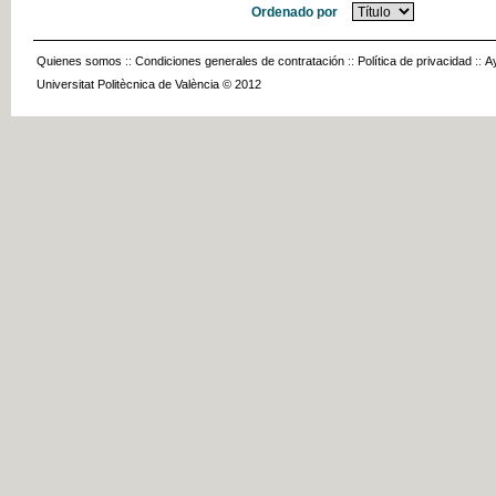
Ordenado por
Quienes somos
::
Condiciones generales de contratación
::
Política de privacidad
::
A
Universitat Politècnica de València © 2012