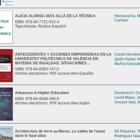
ALICIA ALONSO. MÁS ALLÁ DE LA TÉCNICA
Hechavarría, M
Carmen
ISBN: 978-84-7721-612-4
Tapa blanda. Rústica Español
ANTECEDENTES Y ACCIONES EMPRENDIDAS EN LA
Cerdá Hernánd
UNIVERSITAT POLITÈCNICA DE VALÈNCIA EN
Quilis Nadal, 
MATERIA DE IGUALDAD. SITUACIONES ...
Muñoz Gonzalo
...
ISBN: 978-84-8363-747-0
Archivo electrónico. PDF acceso libre Español
Advances in Higher Education
Domènech I So
Lloret Mauri, 
ISBN: 978-84-9048-496-8
Vincent Vela, M
Archivo electrónico. PDF acceso libre Inglés
...
Architecture de terre au Maroc. La vallee de l'outat
Gil Piqueras, 
dans le haut atlas
Rodriguez Nav