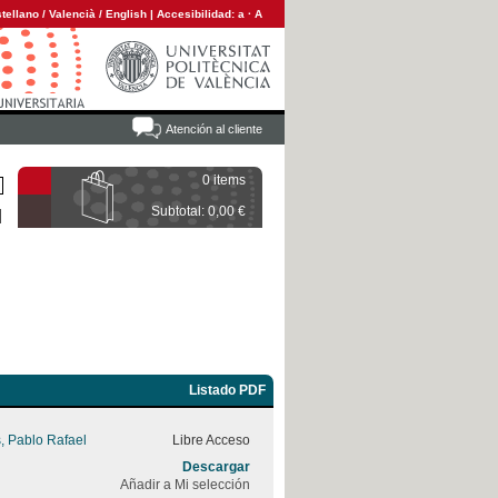
tellano
/
Valencià
/
English
|
Accesibilidad:
a
·
A
Atención al cliente
0 items
Subtotal: 0,00 €
Listado PDF
, Pablo Rafael
Libre Acceso
Descargar
Añadir a Mi selección