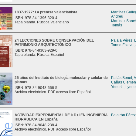
1837-1977: La premsa valencianista
Martínez Galle
Andreu
ISBN: 978-84-1396-320-4
Martínez Sanch
Tapa blanda. Rústica Valenciano
Tomás
24 LECCIONES SOBRE CONSERVACIÓN DEL
Palaia Pérez, L
PATRIMONIO ARQUITECTÓNICO
Tormo Esteve,
ISBN: 978-84-8363-929-0
Tapa blanda. Rústica Español
25 años del Instituto de biología molecular y celular de
Pallás Benet, 
plantas
Cañas Clement
Yenush, Lynne
ISBN: 978-84-9048-666-5
Archivo electrónico. PDF acceso libre Español
ACTIVIDAD EXPERIMENTAL DE I+D+i EN INGENIERÍA
Balairón Pérez
HIDRÁULICA EN España
ISBN: 978-84-9048-238-4
Archivo electrónico. PDF acceso libre Español