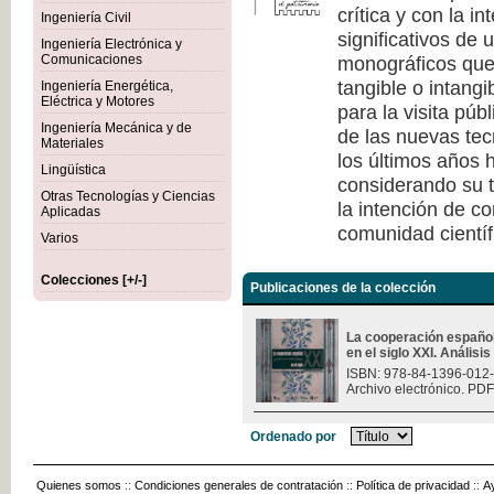
crítica y con la i
Ingeniería Civil
significativos de
Ingeniería Electrónica y
monográficos que 
Comunicaciones
tangible o intang
Ingeniería Energética,
Eléctrica y Motores
para la visita púb
Ingeniería Mecánica y de
de las nuevas tec
Materiales
los últimos años h
Lingüística
considerando su t
Otras Tecnologías y Ciencias
la intención de c
Aplicadas
comunidad científ
Varios
Colecciones [+/-]
Publicaciones de la colección
La cooperación españo
en el siglo XXI. Análisi
ISBN: 978-84-1396-012
Archivo electrónico. PDF
Ordenado por
Quienes somos
::
Condiciones generales de contratación
::
Política de privacidad
::
A