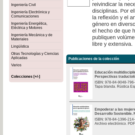
reivindicar la nec
Ingeniería Civil
disciplinas. Por e
Ingeniería Electrónica y
la reflexión y el 
Comunicaciones
género en diverso
Ingeniería Energética,
Eléctrica y Motores
el hecho de que h
Ingeniería Mecánica y de
publiquen volúmen
Materiales
libre y extensiva.
Lingüística
Otras Tecnologías y Ciencias
Aplicadas
Publicaciones de la colección
Varios
Educación multidiscipli
Colecciones [+/-]
Perspectivas traductológ
ISBN: 978-84-9048-796
Tapa blanda. Rústica Es
Empoderar a las mujere
Desarrollo Sostenible.
ISBN: 978-84-1396-214
Archivo electrónico. PDF