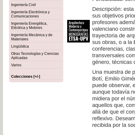
Ingeniería Civil
Descripción: esta
Ingeniería Electrónica y
sus objetivos prio
Comunicaciones
profesores además
Ingeniería Energética,
Eléctrica y Motores
valenciano constr
trayectoria de arq
Ingeniería Mecánica y de
Materiales
sus obras, o a la
Lingüística
conferencias, cla
Otras Tecnologías y Ciencias
transversales com
Aplicadas
género, técnicas c
Varios
Una muestra de pr
Colecciones [+/-]
Botí, Emilio Gimé
puede observar, 
aunque todavía no
midiera por el nú
aquellos que, co
allá de que el co
reflexivo. Deseam
recibida por la so