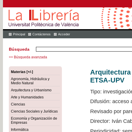
Principal
Contáctenos
Acceder
Búsqueda
>> Búsqueda avanzada
Arquitectur
Materias [+/-]
ETSA-UPV
Agronomía, Hidráulica y
Medio Natural
Arquitectura y Urbanismo
Tipo: investigació
Arte y Humanidades
Difusión: acceso
Ciencias
Revisado por par
Ciencias Sociales y Jurídicas
Economía y Organización de
Director: Iván Ca
Empresas
Informática
Periodicidad: sem