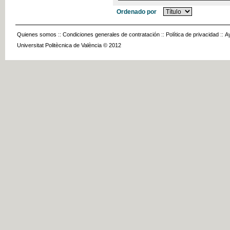
Ordenado por
Quienes somos
::
Condiciones generales de contratación
::
Política de privacidad
::
A
Universitat Politècnica de València © 2012